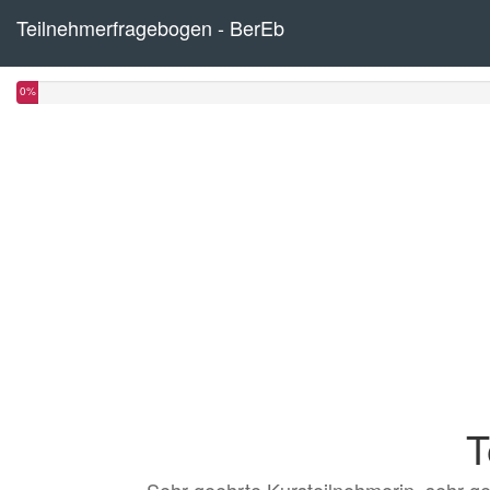
Teilnehmerfragebogen - BerEb
0%
T